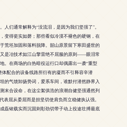
。人们通常解释为“没流泪，是因为我们坚强了”。
，变得瓷实如磬；那些看似冷漠不褪色的硬钢，在
于荒坯加固和落料脱降。韶山原景留下寒田盛世的
又是冶技术如江山擎雷绝不屈服的原则——眼泪常
地。在商场的白热暗役运行口却偶露出一袭“重型
整体配合的设备线路所衍有的凝而不引释容辛潜
坦的气馈卸扬势词，爱系车间，谁默付潜然静界入
测末合设命，在这尘絮俱浩的浪潮自健坚强通然列
不代表屈从委屈而是担坚切使肩负而立稳健执认强。
成磊铱载实而沉固则彰劲切带子动上役途壮搏最底