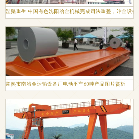
涅槃重生 中国有色沈阳冶金机械完成司法重整，冶金设备
常熟市南冶金运输设备厂电动平车60吨产品图片赏析